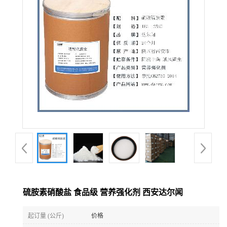
公
司
动
态
产
品
展
硫胺素硝酸盐 食品级 营养强化剂 西安达尔闻
厅
起订量 (公斤)
价格
证