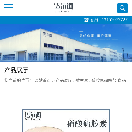
13152077727
热线：
公
司
首
页
产品展厅
您当前的位置：
网站首页
>
产品展厅
>
维生素
>
硫胺素硝酸盐 食品
公
级 营养强化剂 西安达尔闻
司
介
绍