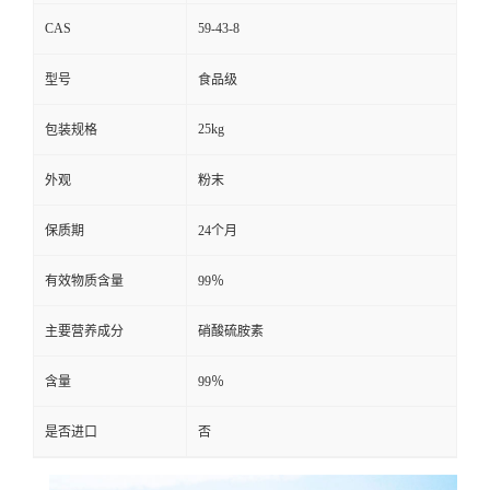
CAS
59-43-8
留
型号
食品级
言
25kg
包装规格
外观
粉末
保质期
24个月
有效物质含量
99％
主要营养成分
硝酸硫胺素
含量
99％
是否进口
否