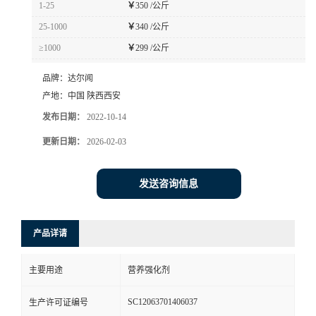
1-25
￥
350 /公斤
书
25-1000
￥
340 /公斤
≥1000
￥
299 /公斤
荣
品牌：
达尔闻
誉
产地：
中国 陕西西安
发布日期：
2022-10-14
联
更新日期：
2026-02-03
系
发送咨询信息
方
产品详请
式
主要用途
营养强化剂
在
SC12063701406037
生产许可证编号
线