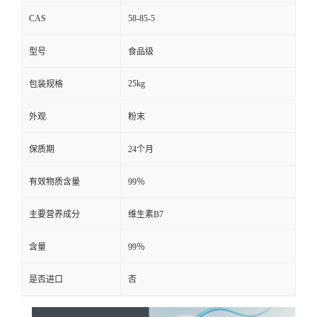
CAS
58-85-5
留
型号
食品级
言
25kg
包装规格
外观
粉末
保质期
24个月
有效物质含量
99％
主要营养成分
维生素B7
含量
99％
是否进口
否