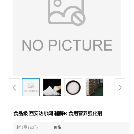
公
司
动
态
产
品
展
食品级 西安达尔闻 辅酶R 食用营养强化剂
厅
起订量 (公斤)
价格
证