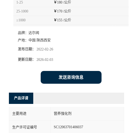
1-25
￥
180 /公斤
书
25-1000
￥
170 /公斤
≥1000
￥
155 /公斤
荣
品牌：
达尔闻
誉
产地：
中国 陕西西安
发布日期：
2022-02-26
联
更新日期：
2026-02-03
系
发送咨询信息
方
产品详请
式
主要用途
营养强化剂
在
SC12063701406037
生产许可证编号
线