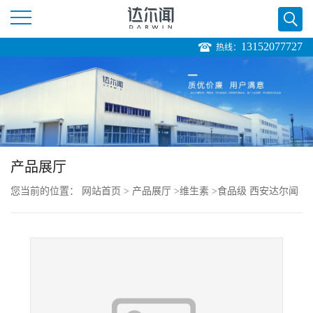
13152077727
热线：
公
司
首
页
产品展厅
您当前的位置：
网站首页
>
产品展厅
>
维生素
>
食品级 西安达尔闻
公
辅酶R 食用营养强化剂
司
介
绍