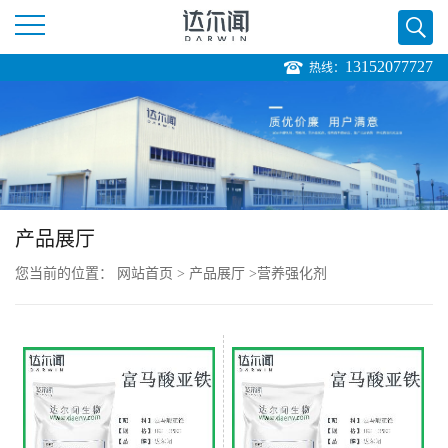
13152077727
热线：
公
司
首
页
产品展厅
您当前的位置：
网站首页
>
产品展厅
>
营养强化剂
公
司
介
绍