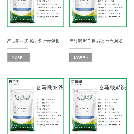
公
司
动
富马酸亚铁 食品级 营养强化
富马酸亚铁 食品级 营养强化
剂 西安达尔闻 化学性质
剂 西安达尔闻 使用限量
态
MORE >
MORE >
产
品
展
厅
证