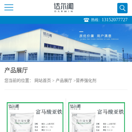
13152077727
热线：
公
司
首
页
产品展厅
您当前的位置：
网站首页
>
产品展厅
>
营养强化剂
公
司
介
绍